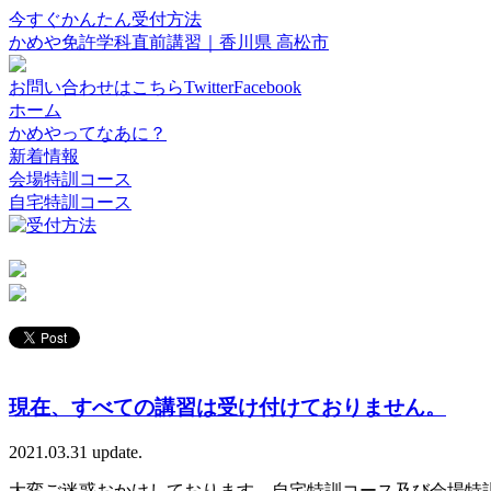
今すぐかんたん受付方法
かめや免許学科直前講習｜香川県 高松市
お問い合わせはこちら
Twitter
Facebook
ホーム
かめやってなあに？
新着情報
会場特訓コース
自宅特訓コース
現在、すべての講習は受け付けておりません。
2021.03.31 update.
大変ご迷惑おかけしております。自宅特訓コース及び会場特