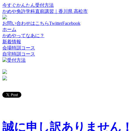
今すぐかんたん受付方法
かめや免許学科直前講習｜香川県 高松市
お問い合わせはこちら
Twitter
Facebook
ホーム
かめやってなあに？
新着情報
会場特訓コース
自宅特訓コース
誠に申し訳ありません