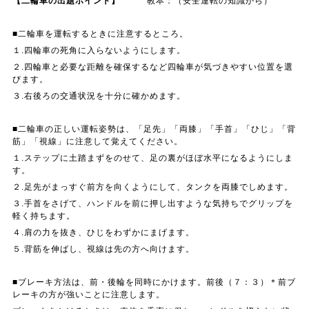
【二輪車の出題ポイント】
教本：（安全運転の知識から）
■二輪車を運転するときに注意するところ。
１.四輪車の死角に入らないようにします。
２.四輪車と必要な距離を確保するなど四輪車が気づきやすい位置を選
びます。
３.右後ろの交通状況を十分に確かめます。
■二輪車の正しい運転姿勢は、「足先」「両膝」「手首」「ひじ」「背
筋」「視線」に注意して覚えてください。
１.ステップに土踏まずをのせて、足の裏がほぼ水平になるようにしま
す。
２.足先がまっすぐ前方を向くようにして、タンクを両膝でしめます。
３.手首をさげて、ハンドルを前に押し出すような気持ちでグリップを
軽く持ちます。
４.肩の力を抜き、ひじをわずかにまげます。
５.背筋を伸ばし、視線は先の方へ向けます。
■ブレーキ方法は、前・後輪を同時にかけます。前後（７：３）＊前ブ
レーキの方が強いことに注意します。