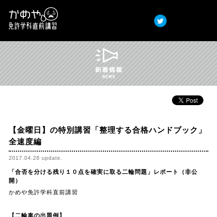
t
お問い合わせはこちら
Twitter
Facebook
かめや免許学科直前講習｜香川県 高松市
【金曜日】の特別講習「整理する合格ハンドブック」
全速度編
2017.04.28 update.
「合否を分ける残り１０点を確実に取る二輪問題」レポート（非公
開）
かめや免許学科直前講習
【二輪車の出題例】