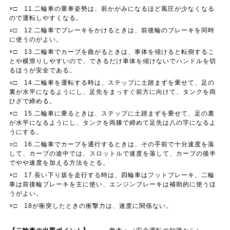
×□ 11.二輪車の乗車姿勢は、前かがみになるほど風圧が少なくなる
ので運転しやすくなる。
○□ 12.二輪車でブレーキをかけるときは、前後輪のブレーキを同時
に使うのがよい。
×□ 13.二輪車でカーブを曲がるときは、車体を傾けると転倒するこ
とや横滑りしやすいので、できるだけ車体を傾けないでハンドルを切
るほうが安全である。
○□ 14.二輪車を運転する時は、ステップに土踏まずを乗せて、足の
裏が水平になるようにし、足先をまっすぐ前方に向けて、タンクを両
ひざで締める。
×□ 15.二輪車に乗るときは、ステップに土踏まずを乗せて、足の裏
が水平になるようにし、タンクを両膝で締めて足先は八の字になるよ
うにする。
○□ 16.二輪車でカーブを通行するときは、その手前で十分速度を落
して、カーブの途中では、スロットルで速度を落して、カーブの後半
でやや速度を加える方法をとる。
×□ 17.長い下り坂を走行する時は、四輪車はフットブレーキ、二輪
車は前後輪ブレーキを主に使い、エンジンブレーキは補助的に使うほ
うがよい。
×□ 18が衝突したときの衝撃力は、速度に関係ない。