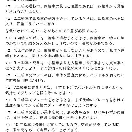
×□ 1.二輪の運転中、四輪車の見える位置であれば、四輪車から見落
とされることはない。
○□ 2.二輪車で四輪車の側方を通行しているときは、四輪車の死角に
入り、四輪ドライバーに存在
を気づかれていないことがあるので注意が必要である。
○□ 3.四輪車の近くを二輪車で通行するときは、四輪車が二輪車に気
づかないで行動を変えるかもしれないので、注意が必要である。
○□ 4.原付の動きは、四輪車から見えないことがあるので、原付を運
転するときは、周りの交通の動きに特に注意する。
○□ 5.自動車の死角は、小型車よりも大型車、乗用車よりも貨物車の
ほうが大きくなり、その貨物車の貨物が大きくなるほど多くなる。
○□ 6.二輪車のブレーキは、車体を垂直に保ち、ハンドルを切らない
で前後輪同時にかける。
○□ 7二輪車に乗るときは、手首を下げてハンドルを前に押すような
気持ちでグリップを軽く持つのがよい。
×□ 8.二輪車でブレーキをかけるとき、まず後輪のブレーキをかけて
速度を落してから前輪のブレーキをかけるようにする。
○□ 9.二輪車の正しい乗車姿勢は、肩の力をぬき、ひじをわずかに曲
げ、背筋を伸ばし、視線は先のほうへ向けるのがよい。
×□ 10.二輪車は機動性に富んでいるので、交通が渋滞している時
は、車の間をぬって走行することができる。