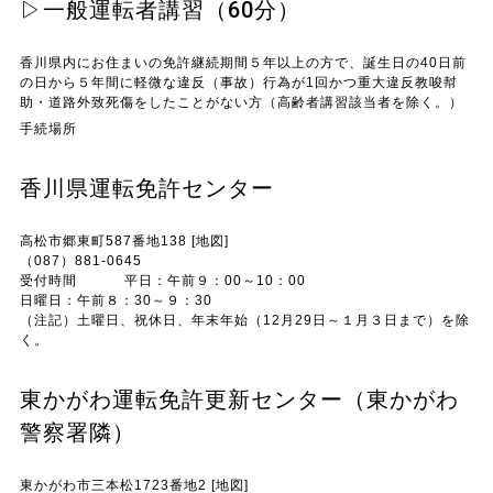
▷一般運転者講習（60分）
香川県内にお住まいの免許継続期間５年以上の方で、誕生日の40日前
の日から５年間に軽微な違反（事故）行為が1回かつ重大違反教唆幇
助・道路外致死傷をしたことがない方（高齢者講習該当者を除く。）
手続場所
香川県運転免許センター
高松市郷東町587番地138 [地図]
（087）881-0645
受付時間 平日：午前９：00～10：00
日曜日：午前８：30～９：30
（注記）土曜日、祝休日、年末年始（12月29日～１月３日まで）を除
く。
東かがわ運転免許更新センター（東かがわ
警察署隣）
東かがわ市三本松1723番地2 [地図]