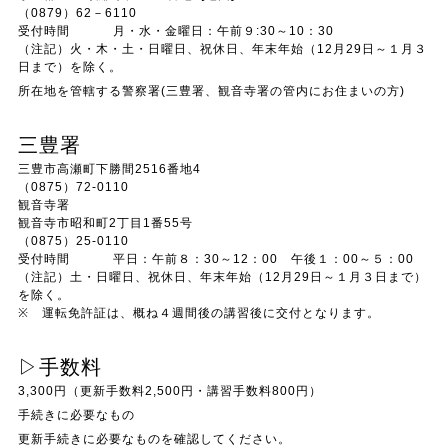
（0879）62－6110
受付時間 月・水・金曜日：午前９:30～10：30
（注記）火・木・土・日曜日、祝休日、年末年始（12月29日～１月３
日まで）を除く。
所在地を管轄する警察署(三豊署、観音寺署の管内にお住まいの方)
三豊署
三豊市高瀬町下勝間2516番地4
（0875）72-0110
観音寺署
観音寺市昭和町2丁目1番55号
（0875）25-0110
受付時間 平日：午前８：30～12：00 午後１：00～５：00
（注記）土・日曜日、祝休日、年末年始（12月29日～１月３日まで）
を除く。
※ 運転免許証は、概ね４週間後の講習後に交付となります。
▷手数料
3,300円（更新手数料2,500円・講習手数料800円）
手続きに必要なもの
更新手続きに必要なものを確認してください。