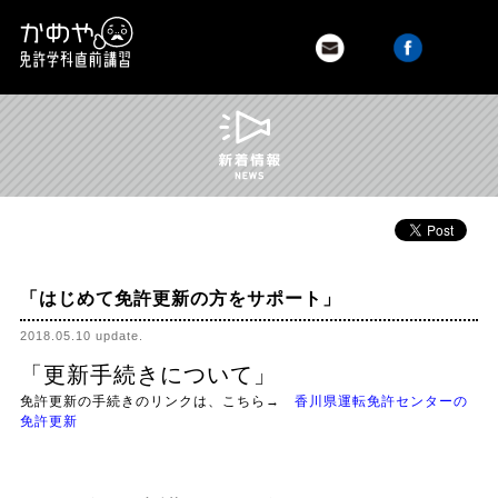
t
お問い合わせはこちら
Twitter
Facebook
かめや免許学科直前講習｜香川県 高松市
「はじめて免許更新の方をサポート」
2018.05.10 update.
「更新手続きについて」
免許更新の手続きのリンクは、こちら→
香川県運転免許センターの
免許更新