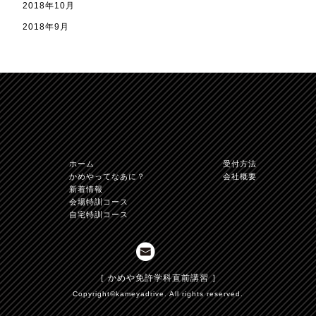
2018年10月
2018年9月
TOPへ
かめや免許学科直
ホーム
受付方法
かめやってなあに？
会社概要
新着情報
会場特訓コース
自宅特訓コース
［ かめや免許学科直前講習 ］
Copyright©kameyadrive. All rights reserved.