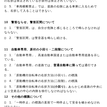
の右折は禁止されているが原付は禁止されていない。
□ 5. 「車両横断禁止」では、道路の右側にある車庫に入るためで
も、右折して入ることはできない。
10
警笛ならせ、警笛区間について
□ 1. 「警笛区間」は、自分が危険と感じるところで鳴らさなければ
ならない。
□ 2. 「警笛区間」は警音器を鳴らし続ける。
11
自動車専用、原付の小回り・二段階について
□ 1. 「自動車専用」、高速自動車国道または自動車専用道路を示し
ている。
□ 2. 「自動車専用」の道路では、
普通自動車に限って
は通行でき
る。
□ 3. 「原動機付自転車の右折方法(小回り)」の標識
□ 4. 「原動機付自転車の右折方法(二段階)」の標識
□ 5. 「原動機付自転車の右折方法
(
小回り
)
」あらかじめ道路の中央に
より交差点の中心の内側を徐行しなければならない。
12
その他の標識について
□ 1. 「一時停止」の標識の直前で一時停止して安全を確かめなけれ
ばならない。