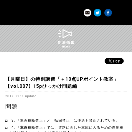
t
お問い合わせはこちら
Twitter
Facebook
かめや免許学科直前講習｜香川県 高松市
【月曜日】の特別講習「＋10点UPポイント教室」
【vol.007】15pひっかけ問題編
2017.09.11 update.
問題
□ 3. 「車両横断禁止」と「転回禁止」は後退も禁止されている。
□ 4. 「
車両
横断禁止」では、道路に面した車庫に入るための自動車