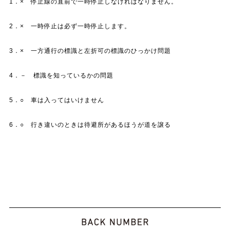
1．× 停止線の直前で一時停止しなければなりません。
2．× 一時停止は必ず一時停止します。
3．× 一方通行の標識と左折可の標識のひっかけ問題
4．－ 標識を知っているかの問題
5．○ 車は入ってはいけません
6．○ 行き違いのときは待避所があるほうが道を譲る