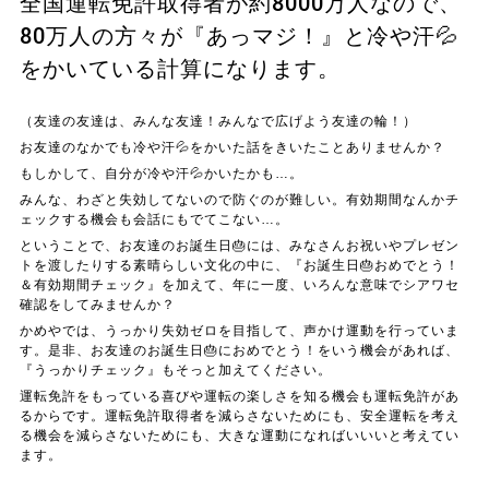
全国運転免許取得者が約8000万人なので、
80万人の方々が『あっマジ！』と冷や汗💦
をかいている計算になります。
（友達の友達は、みんな友達！みんなで広げよう友達の輪！）
お友達のなかでも冷や汗💦をかいた話をきいたことありませんか？
もしかして、自分が冷や汗💦かいたかも…。
みんな、わざと失効してないので防ぐのが難しい。有効期間なんかチ
ェックする機会も会話にもでてこない…。
ということで、お友達のお誕生日🎂には、みなさんお祝いやプレゼン
トを渡したりする素晴らしい文化の中に、『お誕生日🎂おめでとう！
＆有効期間チェック』を加えて、年に一度、いろんな意味でシアワセ
確認をしてみませんか？
かめやでは、うっかり失効ゼロを目指して、声かけ運動を行っていま
す。是非、お友達のお誕生日🎂におめでとう！をいう機会があれば、
『うっかりチェック』もそっと加えてください。
運転免許をもっている喜びや運転の楽しさを知る機会も運転免許があ
るからです。運転免許取得者を減らさないためにも、安全運転を考え
る機会を減らさないためにも、大きな運動になればいいいと考えてい
ます。