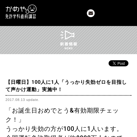
t
お問い合わせはこちら
Twitter
Facebook
かめや免許学科直前講習｜香川県 高松市
【日曜日】100人に1人「うっかり失効ゼロを目指し
て声かけ運動」実施中！
2017.08.13 update.
「お誕生日おめでとう&有効期限チェッ
ク！」
うっかり失効の方が100人に1人います。