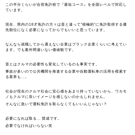
この半分くらいが合宿免許校で『最短コース』を全国レベルで対応し
ています。
現在、県内の18才免許の方々は昔と違って”積極的”に免許取得する優
先順位になく必要になってからでもいいと思っています。
なんなら就職してから通えない企業はブラック企業くらいに考えてい
ます。でも案外間違いない価値観です。
昔とはクルマの必要性も変化しているのも事実です。
事故が多いので公共機関を推進する企業や自動運転車の活用を模索す
る業界も…。
社会が現在のクルマ社会に安心感をあまり持っていないから、ワカモ
ノもクルマに良いイメージを感じないのかもしれません。
そんなに急いで運転免許を取らなくてもいいんじゃない？
必要になれば取る… 賛成です。
必要でなければいらない笑