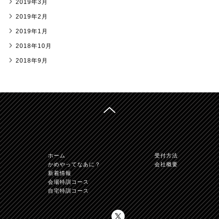
2019年3月
2019年2月
2019年1月
2018年10月
2018年9月
TOPへ
かめや免許学科直
ホーム
受付方法
かめやってなあに？
会社概要
新着情報
会場特訓コース
自宅特訓コース