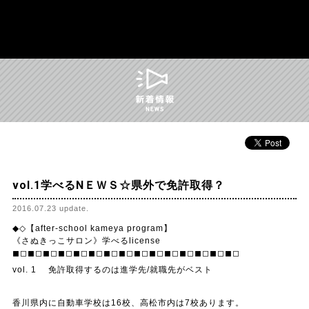
t
お問い合わせはこちら
Twitter
Facebook
かめや免許学科直前講習｜香川県 高松市
vol.1学べるNＥＷＳ☆県外で免許取得？
2016.07.23 update.
◆◇【after-school kameya program】
《さぬきっこサロン》学べるlicense
◼︎◻︎◼︎◻︎◼︎◻︎◼︎◻︎◼︎◻︎◼︎◻︎◼︎◻︎◼︎◻︎◼︎◻︎◼︎◻︎◼︎◻︎◼︎◻︎◼︎◻︎◼︎◻︎◼︎◻︎
vol. 1 免許取得するのは進学先/就職先がベスト
香川県内に自動車学校は16校、高松市内は7校あります。